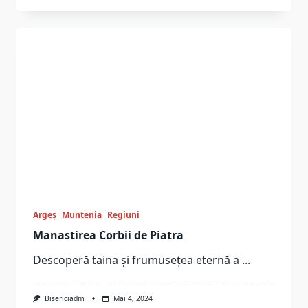
Argeș
Muntenia
Regiuni
Manastirea Corbii de Piatra
Descoperă taina și frumusețea eternă a
...
Bisericiadm
Mai 4, 2024