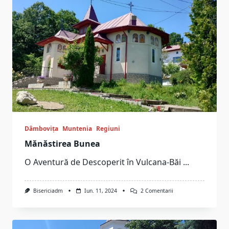
Dâmbovița
Muntenia
Regiuni
Mănăstirea Bunea
O Aventură de Descoperit în Vulcana-Băi
...
La
Bisericiadm
Iun. 11, 2024
2 Comentarii
Mănăstirea
Bunea