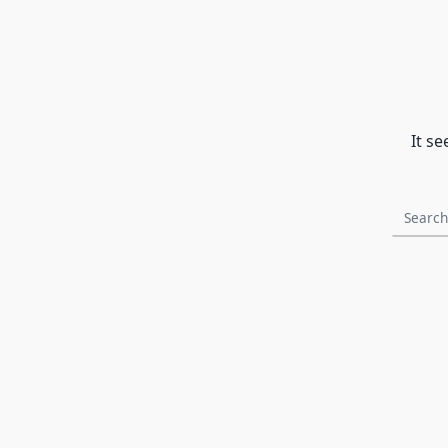
It s
Search
for: