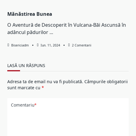
Mănăstirea Bunea
O Aventură de Descoperit în Vulcana-Băi Ascunsă în
adâncul pădurilor
...
La
Bisericiadm
Iun. 11, 2024
2 Comentarii
Mănăstirea
Bunea
LASĂ UN RĂSPUNS
Adresa ta de email nu va fi publicată.
Câmpurile obligatorii
sunt marcate cu
*
Comentariu
*