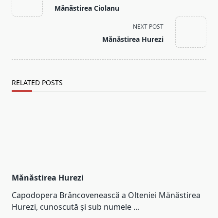
class="nav-
Mănăstirea Ciolanu
subtitle
screen-
NEXT POST
reader-
Mănăstirea Hurezi
text">Page</span>
RELATED POSTS
Mănăstirea Hurezi
Capodopera Brâncovenească a Olteniei Mănăstirea
Hurezi, cunoscută și sub numele
...