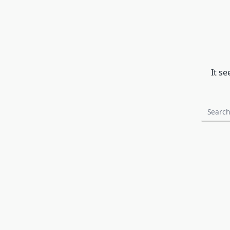
It s
Search
for: