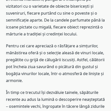
vizitatori cu o varietate de obiecte bisericești și
suveniruri, fiecare purtând cu sine o poveste și o
semnificație aparte. De la candele parfumate până la
icoane pictate cu migală, fiecare obiect reprezintă o
mărturie a tradiției și credinței locului.
Pentru cei care apreciază o răsfățare a simțurilor,
mănăstirea oferă și o selecție aleasă de vinuri locale,
pregătite cu grijă de călugării iscusiți. Astfel, călătorii
pot încheia ziua savurând o picătură din gustul și
bogăția vinurilor locale, într-o atmosferă de liniște și
armonie.
În timp ce trecutul își dezvăluie tainele, săpăturile
recente au adus la lumină o descoperire neașteptată
– osemintele vechi, îngropate în tăcere lângă zidurile