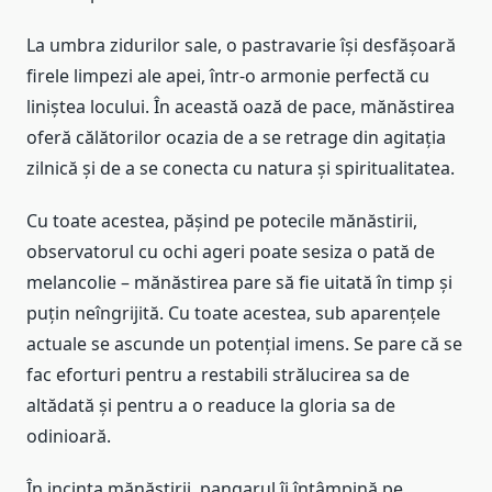
La umbra zidurilor sale, o pastravarie își desfășoară
firele limpezi ale apei, într-o armonie perfectă cu
liniștea locului. În această oază de pace, mănăstirea
oferă călătorilor ocazia de a se retrage din agitația
zilnică și de a se conecta cu natura și spiritualitatea.
Cu toate acestea, pășind pe potecile mănăstirii,
observatorul cu ochi ageri poate sesiza o pată de
melancolie – mănăstirea pare să fie uitată în timp și
puțin neîngrijită. Cu toate acestea, sub aparențele
actuale se ascunde un potențial imens. Se pare că se
fac eforturi pentru a restabili strălucirea sa de
altădată și pentru a o readuce la gloria sa de
odinioară.
În incinta mănăstirii, pangarul îi întâmpină pe