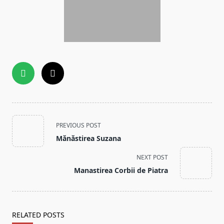
<span
PREVIOUS POST
class="nav-
Mănăstirea Suzana
subtitle
screen-
NEXT POST
reader-
Manastirea Corbii de Piatra
text">Page</span>
RELATED POSTS