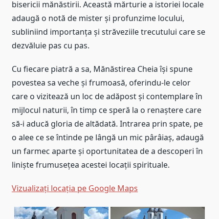
bisericii mănăstirii. Această mărturie a istoriei locale
adaugă o notă de mister și profunzime locului,
subliniind importanța și străveziile trecutului care se
dezvăluie pas cu pas.
Cu fiecare piatră a sa, Mănăstirea Cheia își spune
povestea sa veche și frumoasă, oferindu-le celor
care o vizitează un loc de adăpost și contemplare în
mijlocul naturii, în timp ce speră la o renaștere care
să-i aducă gloria de altădată. Intrarea prin spate, pe
o alee ce se întinde pe lângă un mic pârâiaș, adaugă
un farmec aparte și oportunitatea de a descoperi în
liniște frumusețea acestei locații spirituale.
Vizualizați locația pe Google Maps