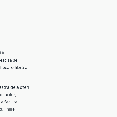
 în
resc să se
fiecare fibră a
astră de a oferi
ocurile și
a facilita
 liniile
ii