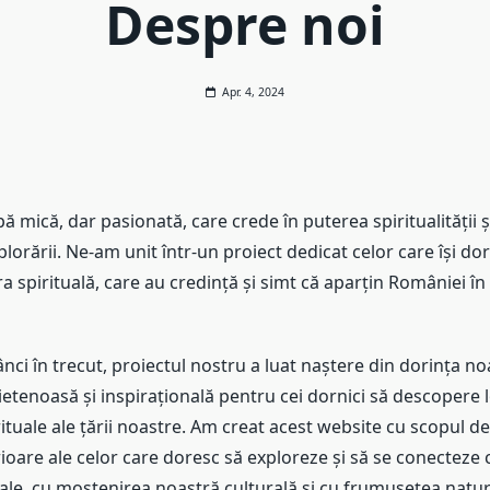
Despre noi
Apr. 4, 2024
 mică, dar pasionată, care crede în puterea spiritualității și
orării. Ne-am unit într-un proiect dedicat celor care își do
a spirituală, care au credință și simt că aparțin României în 
nci în trecut, proiectul nostru a luat naștere din dorința no
etenoasă și inspirațională pentru cei dornici să descopere l
rituale ale țării noastre. Am creat acest website cu scopul de 
rioare ale celor care doresc să exploreze și să se conecteze cu
ale, cu moștenirea noastră culturală și cu frumusețea natur