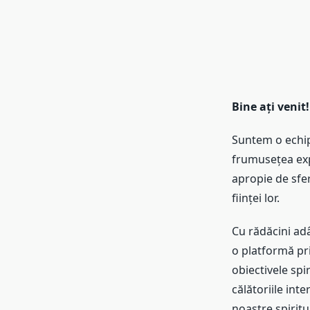
Bine ați venit!
Suntem o echipă
frumusețea expl
apropie de sfer
ființei lor.
Cu rădăcini adâ
o platformă pri
obiectivele spi
călătoriile inte
noastre spiritu