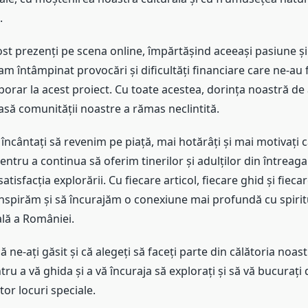
.
ost prezenți pe scena online, împărtășind aceeași pasiune și
am întâmpinat provocări și dificultăți financiare care ne-au 
rar la acest proiect. Cu toate acestea, dorința noastră de 
asă comunității noastre a rămas neclintită.
încântați să revenim pe piață, mai hotărâți și mai motivați c
ntru a continua să oferim tinerilor și adulților din întreaga
satisfacția explorării. Cu fiecare articol, fiecare ghid și fiec
spirăm și să încurajăm o conexiune mai profundă cu spiritu
ală a României.
ne-ați găsit și că alegeți să faceți parte din călătoria noas
tru a vă ghida și a vă încuraja să explorați și să vă bucuraț
tor locuri speciale.