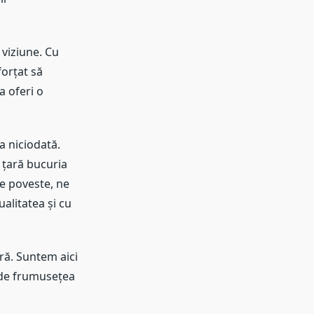
 viziune. Cu
forțat să
a oferi o
a niciodată.
 țară bucuria
are poveste, ne
alitatea și cu
tră. Suntem aici
i de frumusețea