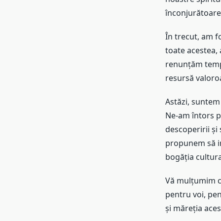
înconjurătoare
În trecut, am f
toate acestea, 
renunțăm tempo
resursă valoro
Astăzi, suntem 
Ne-am întors pe
descoperirii și 
propunem să in
bogăția cultur
Vă mulțumim că 
pentru voi, pen
și măreția aces