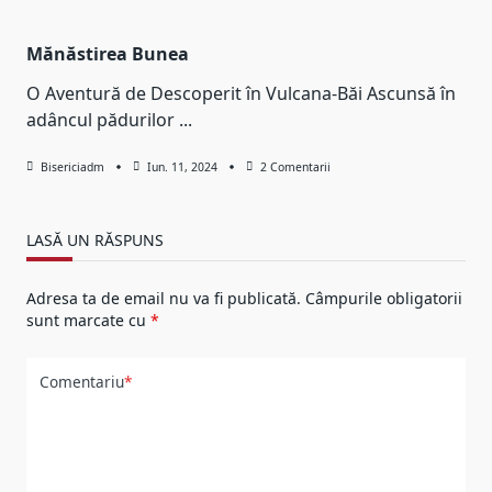
Mănăstirea Bunea
O Aventură de Descoperit în Vulcana-Băi Ascunsă în
adâncul pădurilor
...
La
Bisericiadm
Iun. 11, 2024
2 Comentarii
Mănăstirea
Bunea
LASĂ UN RĂSPUNS
Adresa ta de email nu va fi publicată.
Câmpurile obligatorii
sunt marcate cu
*
Comentariu
*