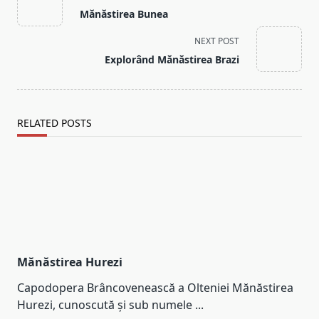
class="nav-
Mănăstirea Bunea
subtitle
screen-
NEXT POST
reader-
Explorând Mănăstirea Brazi
text">Page</span>
RELATED POSTS
Mănăstirea Hurezi
Capodopera Brâncovenească a Olteniei Mănăstirea
Hurezi, cunoscută și sub numele
...