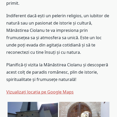
primit.
Indiferent dacă ești un pelerin religios, un iubitor de
natură sau un pasionat de istorie și cultură,
Mănăstirea Ciolanu te va impresiona prin
frumusețea sa și atmosfera sa unică. Este un loc
unde poți evada din agitația cotidiană și să te
reconectezi cu tine însuți și cu natura.
Planifică-ți vizita la Mănăstirea Ciolanu și descoperă
acest colț de paradis românesc, plin de istorie,
spiritualitate și frumusețe naturală!
Vizualizați locația pe Google Maps