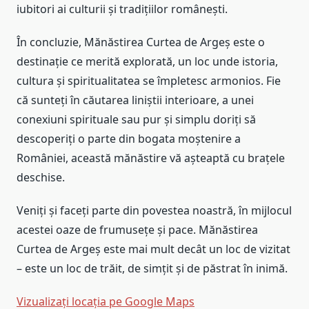
iubitori ai culturii și tradițiilor românești.
În concluzie, Mănăstirea Curtea de Argeș este o
destinație ce merită explorată, un loc unde istoria,
cultura și spiritualitatea se împletesc armonios. Fie
că sunteți în căutarea liniștii interioare, a unei
conexiuni spirituale sau pur și simplu doriți să
descoperiți o parte din bogata moștenire a
României, această mănăstire vă așteaptă cu brațele
deschise.
Veniți și faceți parte din povestea noastră, în mijlocul
acestei oaze de frumusețe și pace. Mănăstirea
Curtea de Argeș este mai mult decât un loc de vizitat
– este un loc de trăit, de simțit și de păstrat în inimă.
Vizualizați locația pe Google Maps