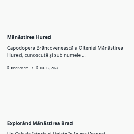
Mănăstirea Hurezi
Capodopera Brâncovenească a Olteniei Mănăstirea
Hurezi, cunoscută și sub numele
...
Bisericiadm
Iul. 12, 2024
Explorând Mănăstirea Brazi
Un Colț de Istorie și Liniște în Inima Vrancei