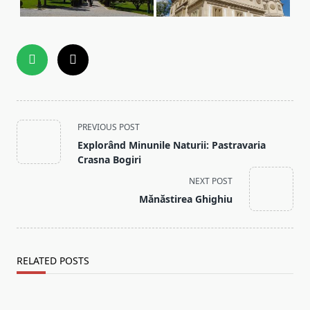
<span
PREVIOUS POST
class="nav-
Explorând Minunile Naturii: Pastravaria
subtitle
Crasna Bogiri
screen-
NEXT POST
reader-
Mănăstirea Ghighiu
text">Page</span>
RELATED POSTS