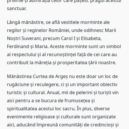
privirile și admirația celor care pășesc pragul acestui
sanctuar.
Lângă mănăstire, se află vestitele morminte ale
regilor și reginelor României, unde odihnesc Marii
Noștri Suverani, precum Carol I și Elisabeta,
Ferdinand și Maria. Aceste morminte sunt un simbol
al respectului și al recunoștinței față de cei care au
contribuit la măreția și prosperitatea țării noastre.
Mănăstirea Curtea de Argeș nu este doar un loc de
rugăciune și reculegere, ci și un important obiectiv
turistic și cultural. Anual, mii de pelerini și turiști vin
aici pentru a se bucura de frumusețea și
spiritualitatea acestui loc sacru. În plus, diverse
evenimente religioase și culturale sunt organizate
aici, aducând împreună comunități de credincioși și