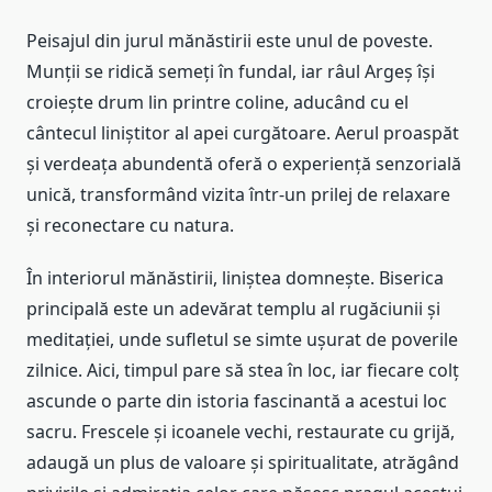
Peisajul din jurul mănăstirii este unul de poveste.
Munții se ridică semeți în fundal, iar râul Argeș își
croiește drum lin printre coline, aducând cu el
cântecul liniștitor al apei curgătoare. Aerul proaspăt
și verdeața abundentă oferă o experiență senzorială
unică, transformând vizita într-un prilej de relaxare
și reconectare cu natura.
În interiorul mănăstirii, liniștea domnește. Biserica
principală este un adevărat templu al rugăciunii și
meditației, unde sufletul se simte ușurat de poverile
zilnice. Aici, timpul pare să stea în loc, iar fiecare colț
ascunde o parte din istoria fascinantă a acestui loc
sacru. Frescele și icoanele vechi, restaurate cu grijă,
adaugă un plus de valoare și spiritualitate, atrăgând