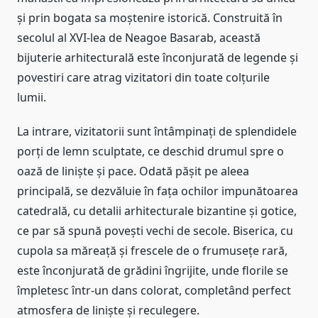
și prin bogata sa moștenire istorică. Construită în
secolul al XVI-lea de Neagoe Basarab, această
bijuterie arhitecturală este înconjurată de legende și
povestiri care atrag vizitatori din toate colțurile
lumii.
La intrare, vizitatorii sunt întâmpinați de splendidele
porți de lemn sculptate, ce deschid drumul spre o
oază de liniște și pace. Odată pășit pe aleea
principală, se dezvăluie în fața ochilor impunătoarea
catedrală, cu detalii arhitecturale bizantine și gotice,
ce par să spună povești vechi de secole. Biserica, cu
cupola sa măreață și frescele de o frumusețe rară,
este înconjurată de grădini îngrijite, unde florile se
împletesc într-un dans colorat, completând perfect
atmosfera de liniște și reculegere.