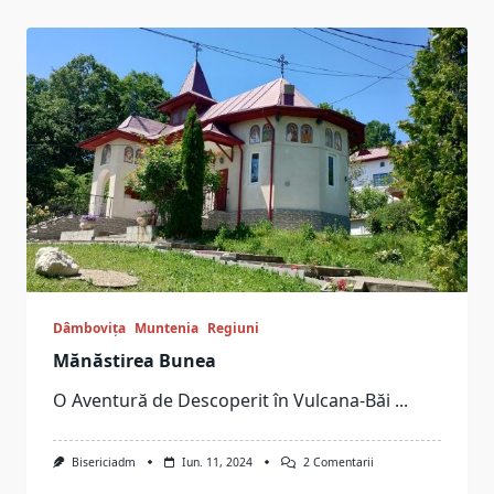
Dâmbovița
Muntenia
Regiuni
Mănăstirea Bunea
O Aventură de Descoperit în Vulcana-Băi
...
La
Bisericiadm
Iun. 11, 2024
2 Comentarii
Mănăstirea