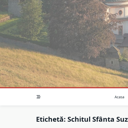
Skip
to
content
Acasa
Etichetă:
Schitul Sfânta Su