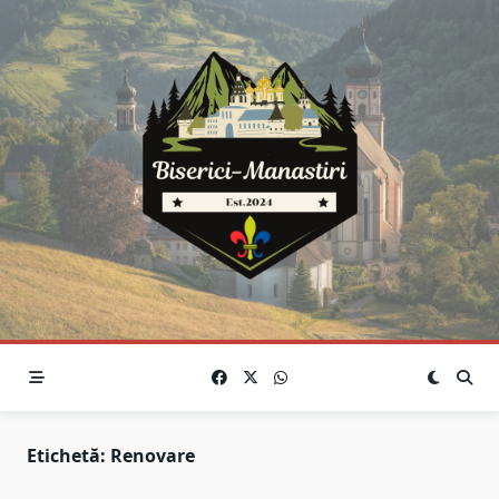
Skip
to
content
Etichetă:
Renovare