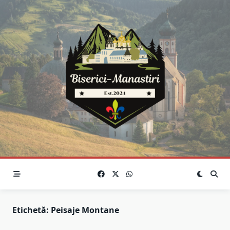
Skip
to
content
Etichetă:
Peisaje Montane