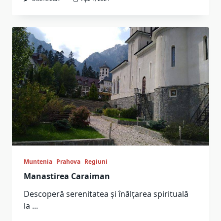
Muntenia
Prahova
Regiuni
Manastirea Caraiman
Descoperă serenitatea și înălțarea spirituală
la
...