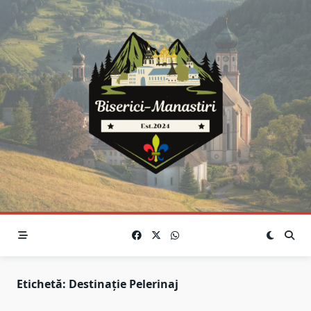
Skip
to
content
Etichetă:
Destinație Pelerinaj