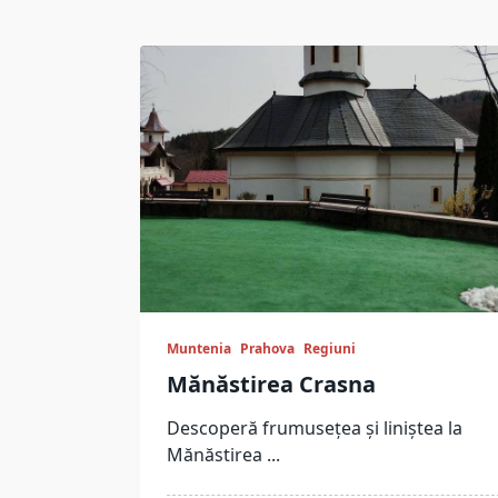
Muntenia
Prahova
Regiuni
Mănăstirea Crasna
Descoperă frumusețea și liniștea la
Mănăstirea
...