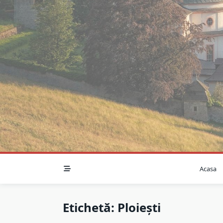
Skip
to
content
Acasa
Etichetă:
Ploiești