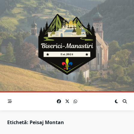
Skip
to
content
Etichetă:
Peisaj Montan