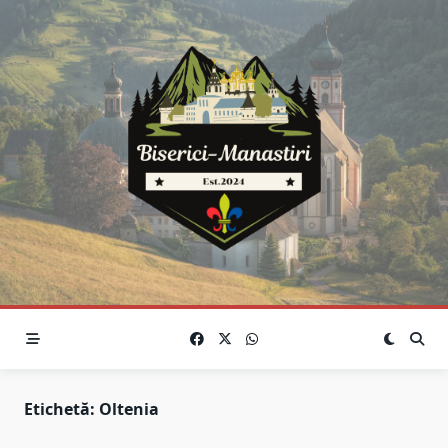
Skip
to
content
Etichetă:
Oltenia