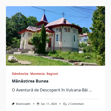
Dâmbovița
Muntenia
Regiuni
Mănăstirea Bunea
O Aventură de Descoperit în Vulcana-Băi
...
La
Bisericiadm
Iun. 11, 2024
2 Comentarii
Mănăstirea