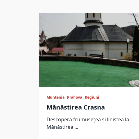
Muntenia
Prahova
Regiuni
Mănăstirea Crasna
Descoperă frumusețea și liniștea la
Mănăstirea
...