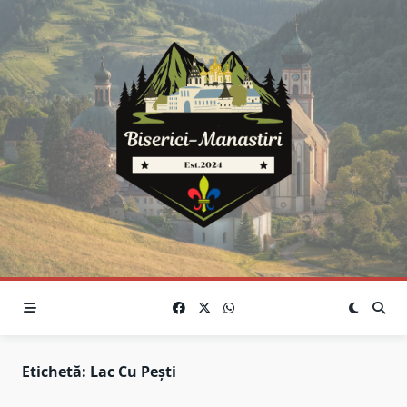
Skip
to
content
Etichetă:
Lac Cu Pești