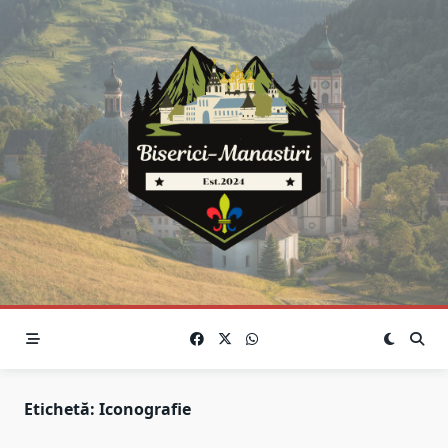
Skip
to
content
Etichetă:
Iconografie