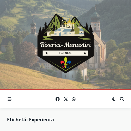
Skip
to
content
Etichetă:
Experienta