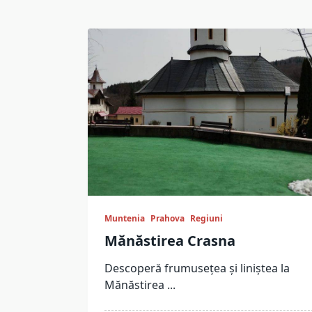
Muntenia
Prahova
Regiuni
Mănăstirea Crasna
Descoperă frumusețea și liniștea la
Mănăstirea
...