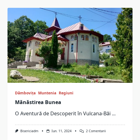
Dâmbovița
Muntenia
Regiuni
Mănăstirea Bunea
O Aventură de Descoperit în Vulcana-Băi
...
La
Bisericiadm
Iun. 11, 2024
2 Comentarii
Mănăstirea