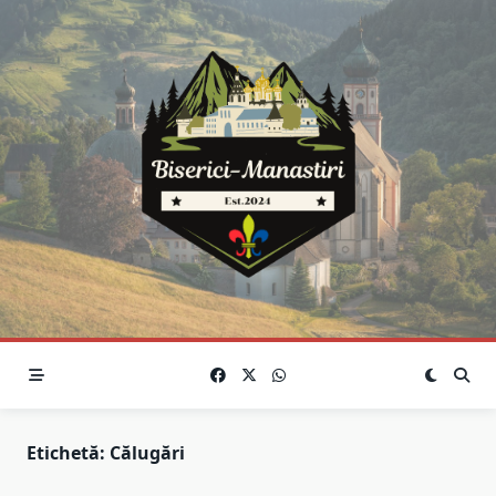
Skip
to
content
Etichetă:
Călugări