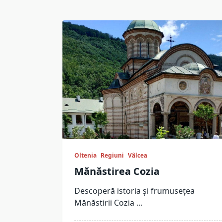
Oltenia
Regiuni
Vâlcea
Mănăstirea Cozia
Descoperă istoria și frumusețea
Mănăstirii Cozia
...