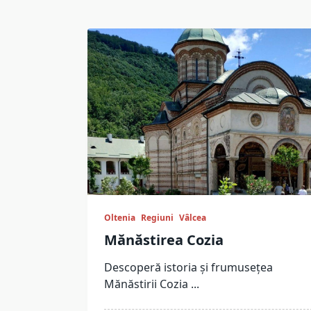
Oltenia
Regiuni
Vâlcea
Mănăstirea Cozia
Descoperă istoria și frumusețea
Mănăstirii Cozia
...