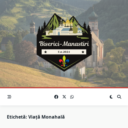
Skip
to
content
Etichetă:
Viață Monahală