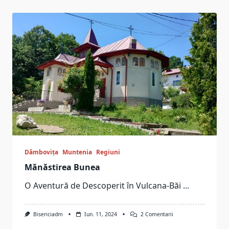
Dâmbovița
Muntenia
Regiuni
Mănăstirea Bunea
O Aventură de Descoperit în Vulcana-Băi
...
La
Bisericiadm
Iun. 11, 2024
2 Comentarii
Mănăstirea