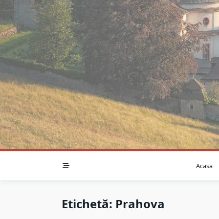
Skip
to
content
Acasa
Etichetă:
Prahova