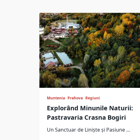
Muntenia
Prahova
Regiuni
Explorând Minunile Naturii:
Pastravaria Crasna Bogiri
Un Sanctuar de Liniște și Pasiune
...