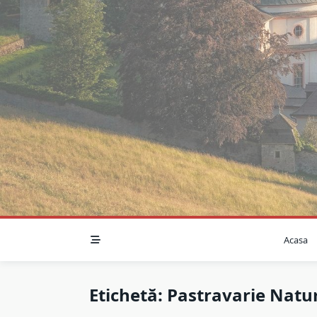
Skip
to
content
Acasa
Etichetă:
Pastravarie Natu