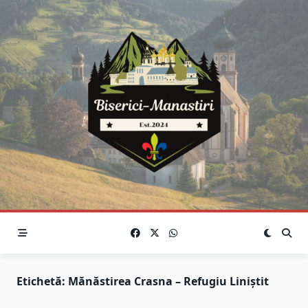
Skip
to
content
Etichetă:
Mănăstirea Crasna – Refugiu Liniștit